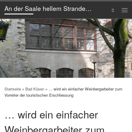
An der Saale hellem Strande…
Zum Inhalt springen
Search
Me
Startseite
»
Bad Kösen
»
… wird ein einfacher Weinbergarbeiter zum
Vorreiter der touristischen Erschliessung
… wird ein einfacher
Weinbergarbeiter zum